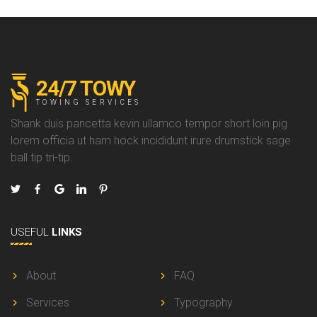
24/7 TOWY
TOWING SERVICES
Shank duis pancetta kevin ullamco tempor short loin pig
lorem officia ut ham hock incididunt irure drumstick sage
ball tip tri-tip.
USEFUL
LINKS
About
FAQ
Services
Typography