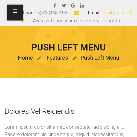
Phone:
8(800)168-2159
Email:
[email protected]
Address:
Laboriosam nam esse natus soluta.
PUSH LEFT MENU
Home
Features
Push Left Menu
Dolores Vel Reiciendis
Lorem ipsum dolor sit amet, consectetur adipisicing elit.
Facere dolorem nisi unde itaque, aliquid. Necessitatibus,