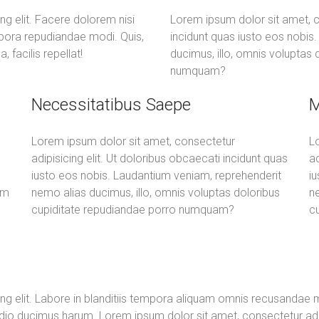
ng elit. Facere dolorem nisi
Lorem ipsum dolor sit amet, co
mpora repudiandae modi. Quis,
incidunt quas iusto eos nobis
 facilis repellat!
ducimus, illo, omnis voluptas
numquam?
Necessitatibus Saepe
M
Lorem ipsum dolor sit amet, consectetur
L
adipisicing elit. Ut doloribus obcaecati incidunt quas
ad
iusto eos nobis. Laudantium veniam, reprehenderit
i
im
nemo alias ducimus, illo, omnis voluptas doloribus
ne
cupiditate repudiandae porro numquam?
c
ng elit. Labore in blanditiis tempora aliquam omnis recusandae ma
o ducimus harum. Lorem ipsum dolor sit amet, consectetur adipis