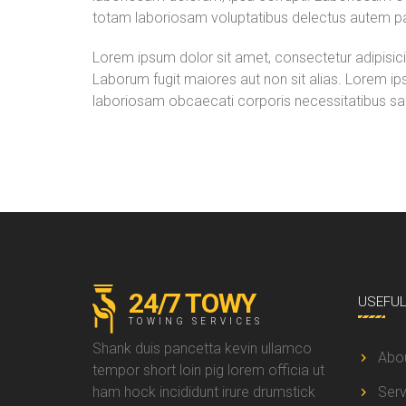
totam laboriosam voluptatibus delectus autem pa
Lorem ipsum dolor sit amet, consectetur adipisicin
Laborum fugit maiores aut non sit alias. Lorem ips
laboriosam obcaecati corporis necessitatibus sa
24/7 TOWY
USEFU
TOWING SERVICES
Shank duis pancetta kevin ullamco
Abo
tempor short loin pig lorem officia ut
ham hock incididunt irure drumstick
Serv