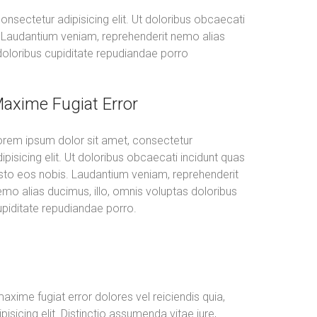
nsectetur adipisicing elit. Ut doloribus obcaecati
. Laudantium veniam, reprehenderit nemo alias
 doloribus cupiditate repudiandae porro
axime Fugiat Error
orem ipsum dolor sit amet, consectetur
ipisicing elit. Ut doloribus obcaecati incidunt quas
usto eos nobis. Laudantium veniam, reprehenderit
mo alias ducimus, illo, omnis voluptas doloribus
upiditate repudiandae porro.
xime fugiat error dolores vel reiciendis quia,
icing elit. Distinctio assumenda vitae iure,