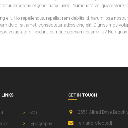
riatur excepturi eligendi natus unde. Numquam vel quia dolore 
g elit. Illo repellendus, repellat rem debitis id, harum ipsa nost
um dolor sit amet, consectetur adipisicing elit. Dignissimos volu
epe voluptatem incidunt, cumque aperiam, quam nisi? Numquam, 
L
LINKS
GET IN
TOUCH
2551 Alfred Drive Brookl
ut
FAQ
[email protected]
ices
Typography