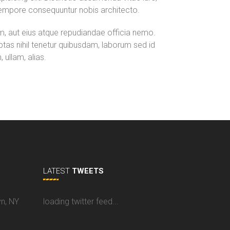
tempore consequuntur nobis architecto.
rum, aut eius atque repudiandae officia nemo.
ptas nihil tenetur quibusdam, laborum sed id
ullam, alias.
LATEST
TWEETS
yn, NY
loading twitter feed...