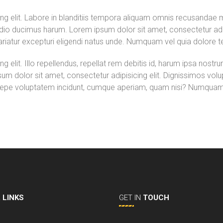
ng elit. Labore in blanditiis tempora aliquam omnis recusandae ma
o ducimus harum. Lorem ipsum dolor sit amet, consectetur adipis
riatur excepturi eligendi natus unde. Numquam vel quia dolore 
g elit. Illo repellendus, repellat rem debitis id, harum ipsa nost
um dolor sit amet, consectetur adipisicing elit. Dignissimos volu
epe voluptatem incidunt, cumque aperiam, quam nisi? Numquam, 
L
LINKS
GET IN
TOUCH