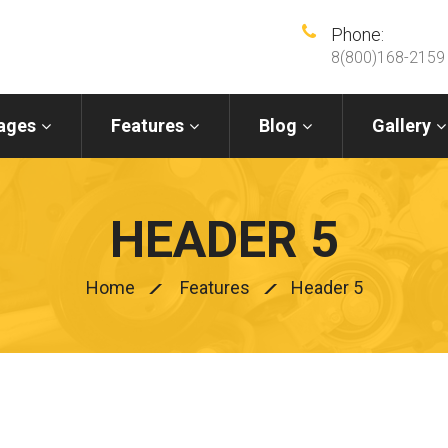
Phone:
8(800)168-2159
ages
Features
Blog
Gallery
HEADER 5
Home
Features
Header 5