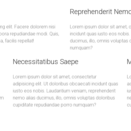
Reprehenderit Nemo
ng elit. Facere dolorem nisi
Lorem ipsum dolor sit amet, co
mpora repudiandae modi. Quis,
incidunt quas iusto eos nobis
 facilis repellat!
ducimus, illo, omnis voluptas
numquam?
Necessitatibus Saepe
M
Lorem ipsum dolor sit amet, consectetur
L
adipisicing elit. Ut doloribus obcaecati incidunt quas
ad
iusto eos nobis. Laudantium veniam, reprehenderit
i
im
nemo alias ducimus, illo, omnis voluptas doloribus
ne
cupiditate repudiandae porro numquam?
c