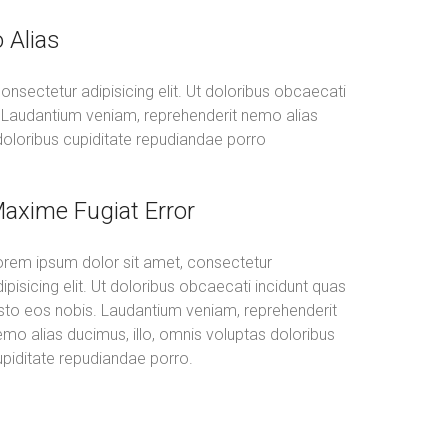
 Alias
nsectetur adipisicing elit. Ut doloribus obcaecati
. Laudantium veniam, reprehenderit nemo alias
 doloribus cupiditate repudiandae porro
axime Fugiat Error
orem ipsum dolor sit amet, consectetur
ipisicing elit. Ut doloribus obcaecati incidunt quas
usto eos nobis. Laudantium veniam, reprehenderit
mo alias ducimus, illo, omnis voluptas doloribus
upiditate repudiandae porro.