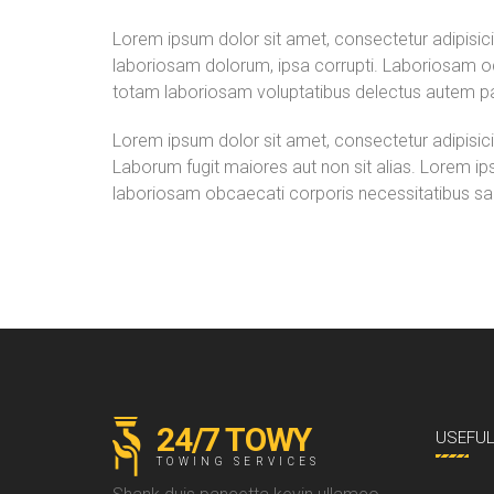
Lorem ipsum dolor sit amet, consectetur adipisici
laboriosam dolorum, ipsa corrupti. Laboriosam odi
totam laboriosam voluptatibus delectus autem pa
Lorem ipsum dolor sit amet, consectetur adipisicin
Laborum fugit maiores aut non sit alias. Lorem ips
laboriosam obcaecati corporis necessitatibus sa
24/7 TOWY
USEFU
TOWING SERVICES