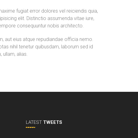
xime fugiat error dolores vel reiciendis quia,
icing elit. Distinctio assumenda vitae iure,
tempore consequuntur nobis architecto.
rum, aut eius atque repudiandae officia nemo.
ptas nihil tenetur quibusdam, laborum sed id
ullam, alias.
LATEST
TWEETS