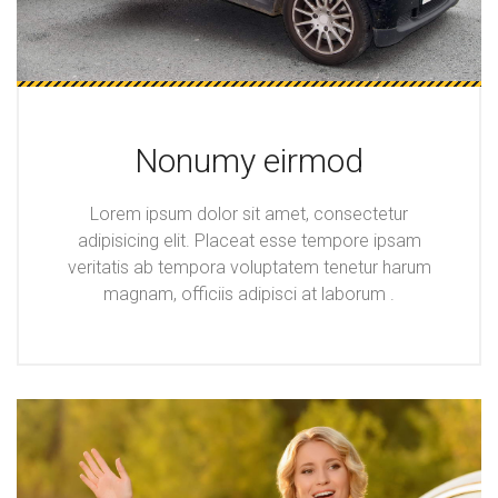
Nonumy eirmod
Lorem ipsum dolor sit amet, consectetur
adipisicing elit. Placeat esse tempore ipsam
veritatis ab tempora voluptatem tenetur harum
magnam, officiis adipisci at laborum .