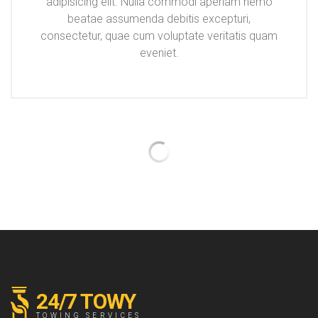
adipisicing elit. Nulla commodi aperiam nemo
beatae assumenda debitis excepturi,
consectetur, quae cum voluptate veritatis quam
eveniet.
24/7 TOWY
TOWING SERVICES