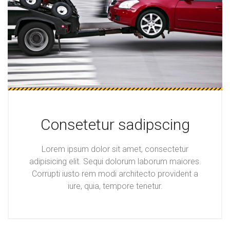
Consetetur sadipscing
Lorem ipsum dolor sit amet, consectetur
adipisicing elit. Sequi dolorum laborum maiores.
Corrupti iusto rem modi architecto provident a
iure, quia, tempore tenetur.