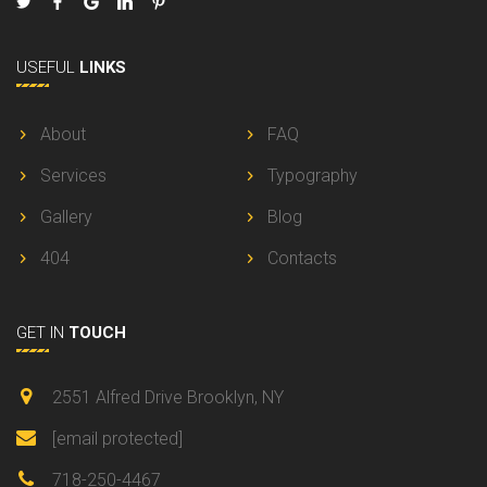
USEFUL
LINKS
About
FAQ
Services
Typography
Gallery
Blog
404
Contacts
GET IN
TOUCH
2551 Alfred Drive Brooklyn, NY
[email protected]
718-250-4467