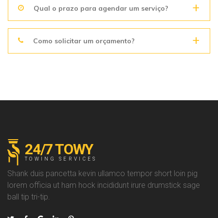
Qual o prazo para agendar um serviço?
Como solicitar um orçamento?
24/7 TOWY
TOWING SERVICES
Shank duis pancetta kevin ullamco tempor short loin pig
lorem officia ut ham hock incididunt irure drumstick sage
ball tip tri-tip.