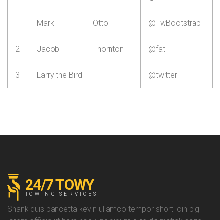
Mark
Otto
@TwBootstrap
2
Jacob
Thornton
@fat
3
Larry the Bird
@twitter
24/7 TOWY
TOWING SERVICES
Shank duis pancetta kevin ullamco tempor short loin pig