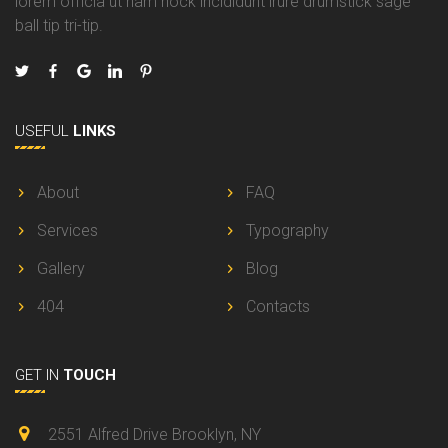
lorem officia ut ham hock incididunt irure drumstick sage
ball tip tri-tip.
USEFUL
LINKS
About
FAQ
Services
Typography
Gallery
Blog
404
Contacts
GET IN
TOUCH
2551 Alfred Drive Brooklyn, NY