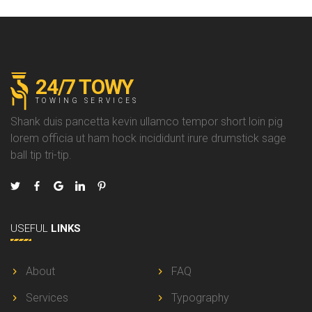
24/7 TOWY
TOWING SERVICES
Shank duis pancetta kevin ullamco tempor short loin pig
lorem officia ut ham hock incididunt irure drumstick sage
ball tip tri-tip.
USEFUL
LINKS
About
FAQ
Services
Typography