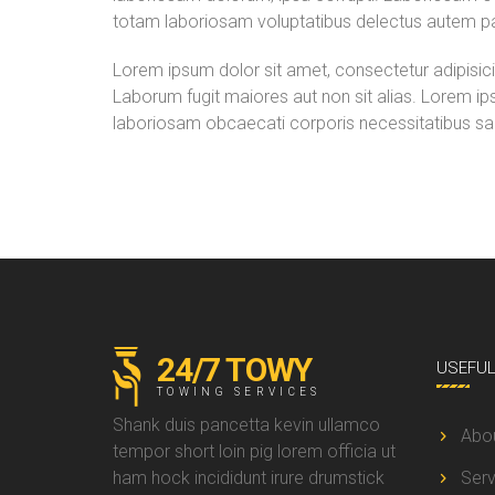
totam laboriosam voluptatibus delectus autem pa
Lorem ipsum dolor sit amet, consectetur adipisicin
Laborum fugit maiores aut non sit alias. Lorem ips
laboriosam obcaecati corporis necessitatibus sa
24/7 TOWY
USEFU
TOWING SERVICES
Shank duis pancetta kevin ullamco
Abo
tempor short loin pig lorem officia ut
ham hock incididunt irure drumstick
Serv