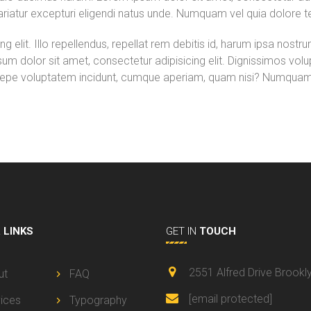
riatur excepturi eligendi natus unde. Numquam vel quia dolore 
g elit. Illo repellendus, repellat rem debitis id, harum ipsa nost
um dolor sit amet, consectetur adipisicing elit. Dignissimos volu
epe voluptatem incidunt, cumque aperiam, quam nisi? Numquam, 
L
LINKS
GET IN
TOUCH
2551 Alfred Drive Brookl
ut
FAQ
[email protected]
ices
Typography