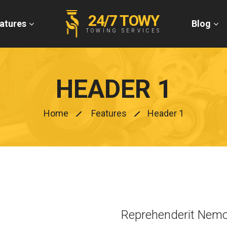
24/7 TOWY
atures
Blog
TOWING SERVICES
HEADER 1
Home
Features
Header 1
Reprehenderit Nemo