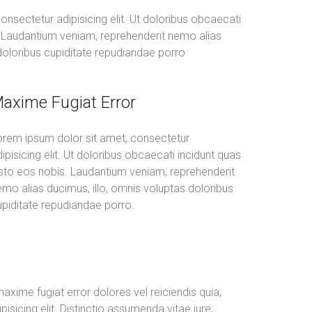
nsectetur adipisicing elit. Ut doloribus obcaecati
. Laudantium veniam, reprehenderit nemo alias
 doloribus cupiditate repudiandae porro
axime Fugiat Error
orem ipsum dolor sit amet, consectetur
ipisicing elit. Ut doloribus obcaecati incidunt quas
usto eos nobis. Laudantium veniam, reprehenderit
mo alias ducimus, illo, omnis voluptas doloribus
upiditate repudiandae porro.
xime fugiat error dolores vel reiciendis quia,
icing elit. Distinctio assumenda vitae iure,