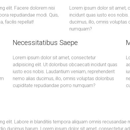
ng elit. Facere dolorem nisi
Lorem ipsum dolor sit amet, co
mpora repudiandae modi. Quis,
incidunt quas iusto eos nobis
 facilis repellat!
ducimus, illo, omnis voluptas
numquam?
Necessitatibus Saepe
M
Lorem ipsum dolor sit amet, consectetur
L
adipisicing elit. Ut doloribus obcaecati incidunt quas
ad
iusto eos nobis. Laudantium veniam, reprehenderit
i
im
nemo alias ducimus, illo, omnis voluptas doloribus
ne
cupiditate repudiandae porro numquam?
c
ng elit. Labore in blanditiis tempora aliquam omnis recusandae ma
o ducimus harum. Lorem ipsum dolor sit amet, consectetur adipis