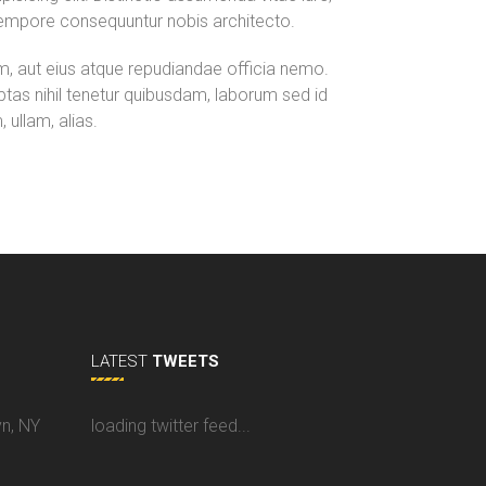
tempore consequuntur nobis architecto.
rum, aut eius atque repudiandae officia nemo.
ptas nihil tenetur quibusdam, laborum sed id
ullam, alias.
LATEST
TWEETS
yn, NY
loading twitter feed...