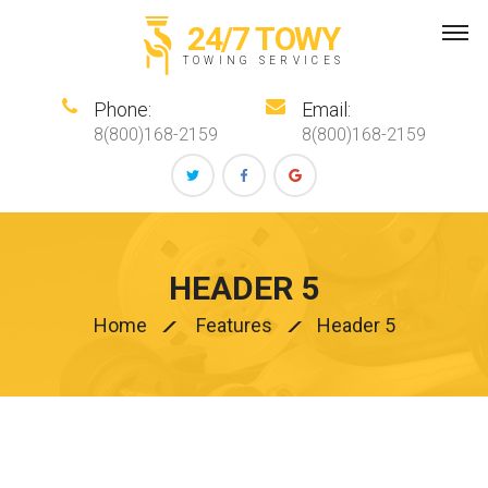
24/7 TOWY
TOWING SERVICES
Phone:
Email:
8(800)168-2159
8(800)168-2159
HEADER 5
Home
Features
Header 5