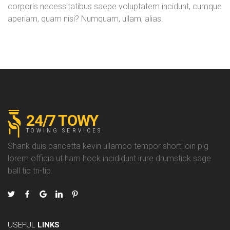
corporis necessitatibus saepe voluptatem incidunt, cumque
aperiam, quam nisi? Numquam, ullam, alias.
24/7 TOWY
TOWING SERVICES
Shank duis pancetta kevin ullamco tempor short loin pig
lorem officia ut ham hock incididunt irure drumstick sage
ball tip tri-tip.
USEFUL
LINKS