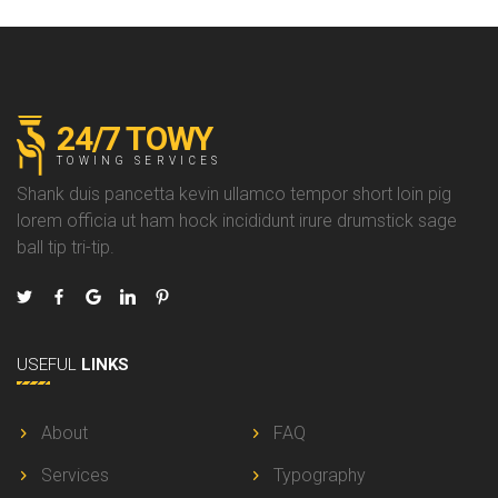
24/7 TOWY
TOWING SERVICES
Shank duis pancetta kevin ullamco tempor short loin pig
lorem officia ut ham hock incididunt irure drumstick sage
ball tip tri-tip.
USEFUL
LINKS
About
FAQ
Services
Typography