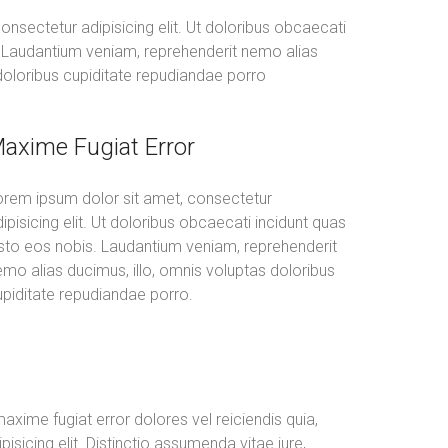
nsectetur adipisicing elit. Ut doloribus obcaecati
. Laudantium veniam, reprehenderit nemo alias
 doloribus cupiditate repudiandae porro
axime Fugiat Error
orem ipsum dolor sit amet, consectetur
ipisicing elit. Ut doloribus obcaecati incidunt quas
usto eos nobis. Laudantium veniam, reprehenderit
mo alias ducimus, illo, omnis voluptas doloribus
upiditate repudiandae porro.
xime fugiat error dolores vel reiciendis quia,
icing elit. Distinctio assumenda vitae iure,