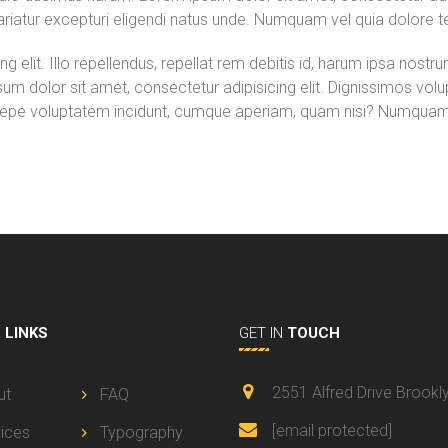
riatur excepturi eligendi natus unde. Numquam vel quia dolore 
g elit. Illo repellendus, repellat rem debitis id, harum ipsa nost
um dolor sit amet, consectetur adipisicing elit. Dignissimos volu
epe voluptatem incidunt, cumque aperiam, quam nisi? Numquam, 
L
LINKS
GET IN
TOUCH
2551 Alfred Drive Brookl
ut
FAQ
[email protected]
ices
Typography