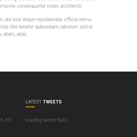
tempore consequuntur nobis architecto.
rum, aut eius atque repudiandae officia nemo.
ptas nihil tenetur quibusdam, laborum sed id
ullam, alias.
LATEST
TWEETS
yn, NY
loading twitter feed...