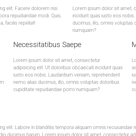
ng elit. Facere dolorem nisi
Lorem ipsum dolor sit amet, co
mpora repudiandae modi. Quis,
incidunt quas iusto eos nobis
 facilis repellat!
ducimus, illo, omnis voluptas
numquam?
Necessitatibus Saepe
M
Lorem ipsum dolor sit amet, consectetur
L
adipisicing elit. Ut doloribus obcaecati incidunt quas
ad
iusto eos nobis. Laudantium veniam, reprehenderit
i
im
nemo alias ducimus, illo, omnis voluptas doloribus
ne
cupiditate repudiandae porro numquam?
c
ng elit. Labore in blanditiis tempora aliquam omnis recusandae ma
o ducimus harum. Lorem ipsum dolor sit amet, consectetur adipis