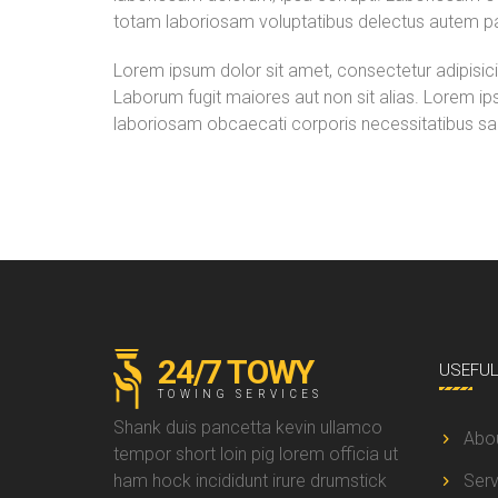
totam laboriosam voluptatibus delectus autem pa
Lorem ipsum dolor sit amet, consectetur adipisicin
Laborum fugit maiores aut non sit alias. Lorem ips
laboriosam obcaecati corporis necessitatibus sa
24/7 TOWY
USEFU
TOWING SERVICES
Shank duis pancetta kevin ullamco
Abo
tempor short loin pig lorem officia ut
ham hock incididunt irure drumstick
Serv