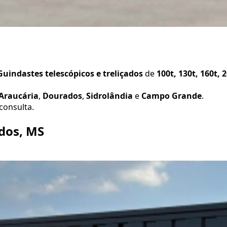
uindastes telescópicos e treliçados
de
100t, 130t, 160t, 
Araucária
,
Dourados
,
Sidrolândia
e
Campo Grande
.
consulta.
dos, MS