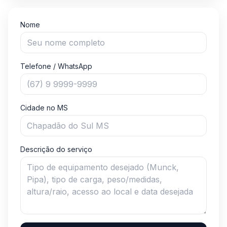
Envio de orçamento por formulário para Locação d
Nome
Telefone / WhatsApp
Cidade no MS
Descrição do serviço