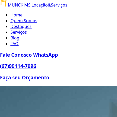
MUNCK MS
Locação&Serviços
Home
Quem Somos
Destaques
Serviços
Blog
FAQ
Fale Conosco
WhatsApp
(67)
99114-7996
Faça seu
Orçamento