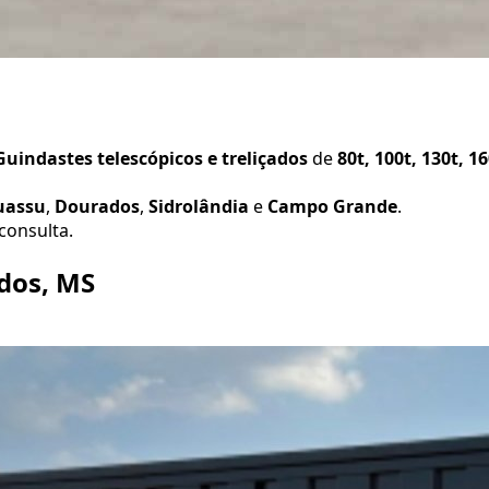
uindastes telescópicos e treliçados
de
80t, 100t, 130t, 1
uassu
,
Dourados
,
Sidrolândia
e
Campo Grande
.
consulta.
dos, MS