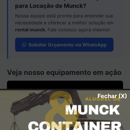
para Locação de Munck?
Nossa equipe está pronta para entender sua
necessidade e oferecer a melhor solução em
rental munck
. Fale conosco agora mesmo!
Solicitar Orçamento via WhatsApp
Veja nosso equipamento em ação
Fechar (X)