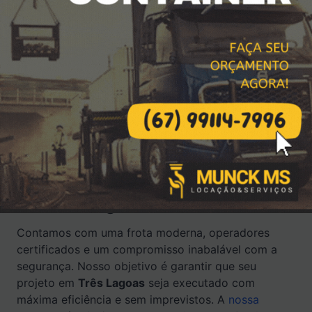
Por que escolher nossos serviços
em Três Lagoas?
Contamos com uma frota moderna, operadores
certificados e um compromisso inabalável com a
segurança. Nosso objetivo é garantir que seu
projeto em
Três Lagoas
seja executado com
máxima eficiência e sem imprevistos. A
nossa