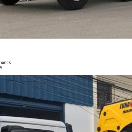
 munck
S.