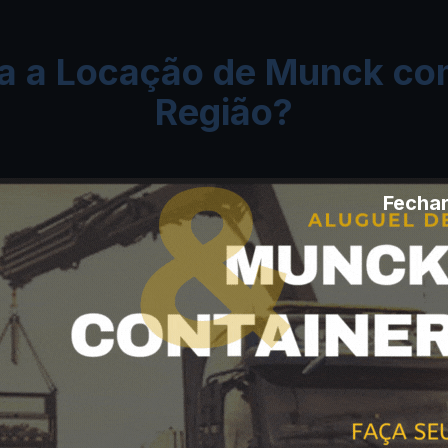
za a Locação de Munck co
Região?
Fechar
Indústrias e Usinas
Inspeção, pintura e manutenção de
galpões, chaminés, silos e grandes
estruturas industriais em Bataguassu e
Três Lagoas.