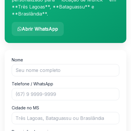
**Três Lagoas**, **Bataguassu** e
**Brasilândia**.
Abrir WhatsApp
Envio de orçamento por formulário para Locação de
Nome
Telefone / WhatsApp
Cidade no MS