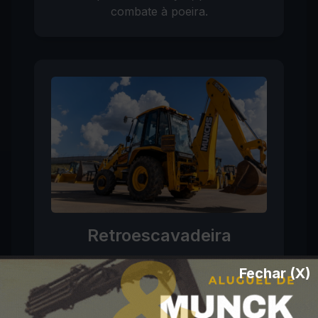
combate à poeira.
Retroescavadeira
Para serviços de terraplenagem,
Fechar (X)
escavação e aterro.