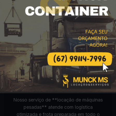
Atendimento de
Máquinas Pesadas
em Paraíso das
Águas e Região
Norte
Nosso serviço de **locação de máquinas
pesadas** atende com logística
otimizada e frota preparada em todo o