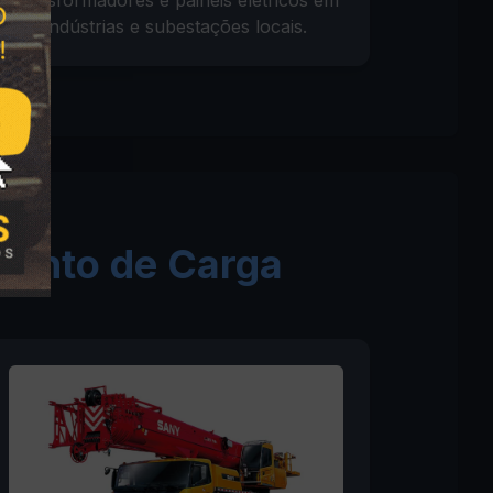
transformadores e painéis elétricos em
indústrias e subestações locais.
mento de Carga