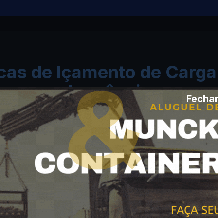
icas de Içamento de Car
Inocência
Fechar
Içamento em Obras
Comerciais e Residenciais
Elevação de containers de obra,
paletes de materiais, lajes, telhas e
caixas d'água em prédios e
construções na cidade.