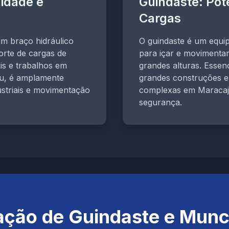
idade e
Guindaste: Pot
Cargas
m braço hidráulico
O guindaste é um equi
porte de cargas de
para içar e movimenta
is e trabalhos em
grandes alturas. Essenc
ju, é amplamente
grandes construções e 
ustriais e movimentação
complexas em Maracaj
segurança.
ação de Guindaste e Mun