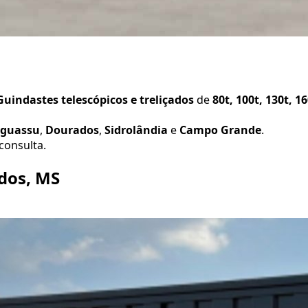
uindastes telescópicos e treliçados
de
80t, 100t, 130t, 1
aguassu
,
Dourados
,
Sidrolândia
e
Campo Grande
.
consulta.
dos, MS