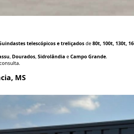
uindastes telescópicos e treliçados
de
80t, 100t, 130t, 1
assu
,
Dourados
,
Sidrolândia
e
Campo Grande
.
consulta.
cia, MS