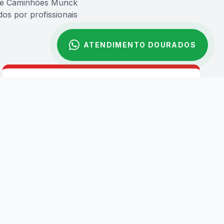
s e Caminhões Munck
os por profissionais
ATENDIMENTO DOURADOS
GUINDASTES (80 A 160T)
Guindaste 80 Toneladas
Guindaste 100 Toneladas
Guindaste 130 Toneladas
Guindaste 160 Toneladas
APOIO & INFRAESTRUTURA