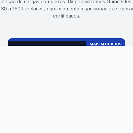
tação de cargas complexas. Disponibilizamos Guindaste
30 a 160 toneladas, rigorosamente inspecionados e operad
certificados.
MAIS ALUGADOS
GUINDASTES (ATÉ 70T)
Guindaste 30 Toneladas
Guindaste 50 Toneladas
Guindaste 70 Toneladas
Operação com Plano de Rigging
ACESSÓRIOS DE RIGGING