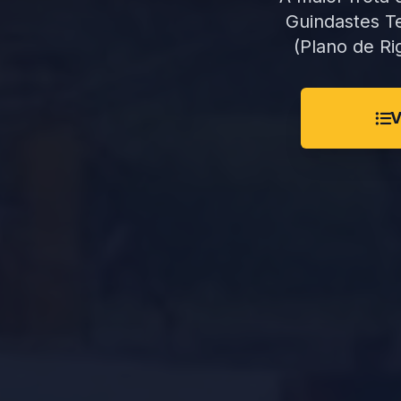
Guindastes T
(Plano de Ri
V