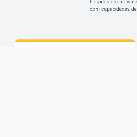
Focados em movimen
com capacidades de 
CAMINHÃO MUNCK
Caminhão Munck 30 Toneladas
Caminhão Munck 35 Toneladas
Caminhão Munck 45 Toneladas
Caminhão Munck 55 Toneladas
TRANSPORTE & PRANCHAS