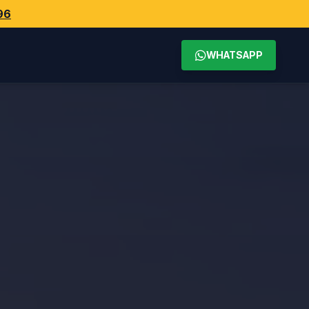
96
WHATSAPP