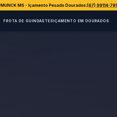
MUNCK MS - Içamento Pesado Dourados:
(67) 99114-79
FROTA DE GUINDASTES
IÇAMENTO EM DOURADOS