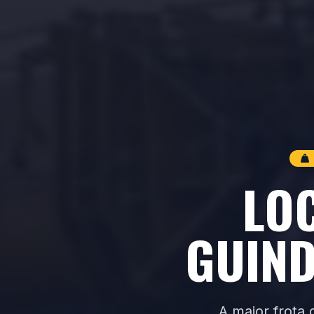
LO
GUIN
A maior frota