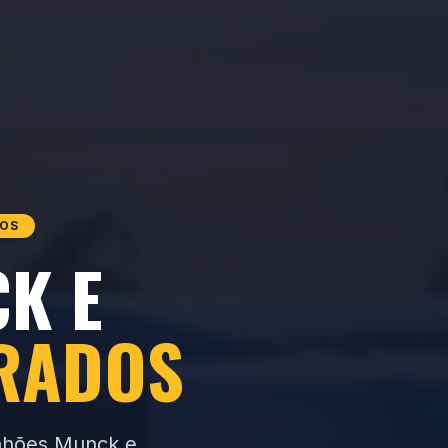
DOS
K E
RADOS
inhões Munck e