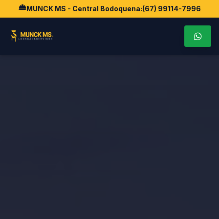
MUNCK MS - Central Bodoquena:
(67) 99114-7996