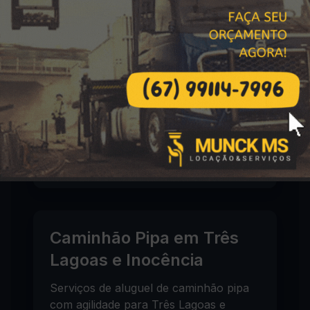
Caminhão Pipa em
Bataguassu -
Atendimento Urgente
Cobertura completa em Bataguassu
(Centro, Jardim Santa Luzia, Vila Nova
e outros bairros), garantindo
abastecimento rápido para sua
residência, comércio ou indústria.
Caminhão Pipa em Três
Lagoas e Inocência
Serviços de aluguel de caminhão pipa
com agilidade para Três Lagoas e