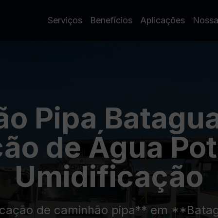
Serviços
Benefícios
Aplicações
Nossa
o Pipa Batagu
ão de Água Pot
Umidificação
locação de caminhão pipa** em **Bata