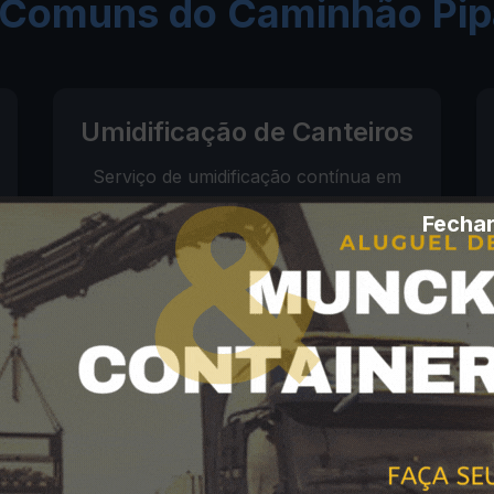
 Comuns do Caminhão Pi
Umidificação de Canteiros
Serviço de umidificação contínua em
canteiros de obras, estacionamentos e
Fechar
vias não pavimentadas.