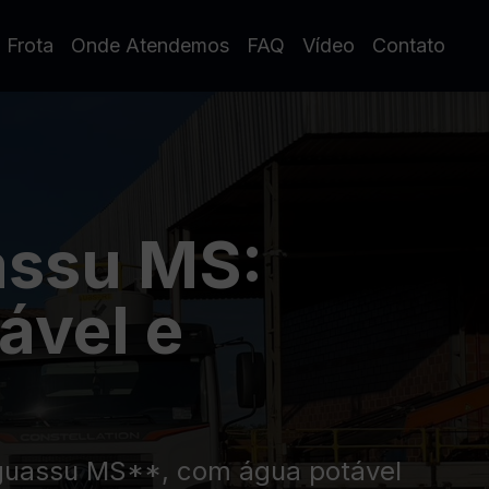
 Frota
Onde Atendemos
FAQ
Vídeo
Contato
assu MS:
ável e
guassu MS**, com água potável