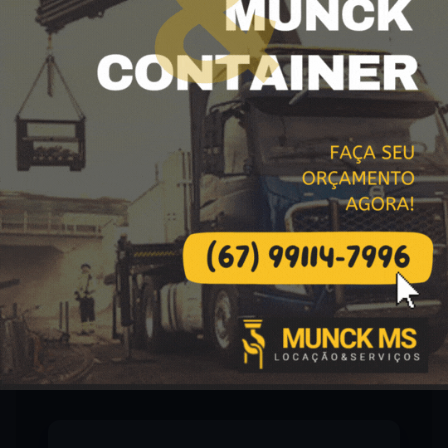
umidificações de solo ou grandes
aterros na região.
Atendimento de
Caminhão Pipa 10
Mil Litros em
Dourados e Região