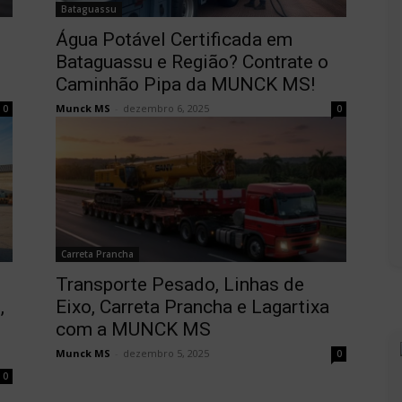
Bataguassu
Água Potável Certificada em
Bataguassu e Região? Contrate o
Caminhão Pipa da MUNCK MS!
Munck MS
-
dezembro 6, 2025
0
0
Carreta Prancha
Transporte Pesado, Linhas de
,
Eixo, Carreta Prancha e Lagartixa
com a MUNCK MS
Munck MS
-
dezembro 5, 2025
0
0