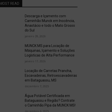
MOST READ
Descarga e Içamento com
Caminhão Munck em Inocência,
Anastácio e todo o Mato Grosso
do Sul
janeiro 28, 2026
MUNCK MS para Locação de
Máquinas, Içamento e Soluções
Logísticas de Alta Performance
janeiro 17, 2026
Locação de Carretas Prancha,
Escavadeiras, Retroescavadeiras
em Bataguassu, MS
dezembro 7, 2025
Água Potável Certificada em
Bataguassu e Região? Contrate
o Caminhão Pipa da MUNCK MS!
dezembro 6, 2025