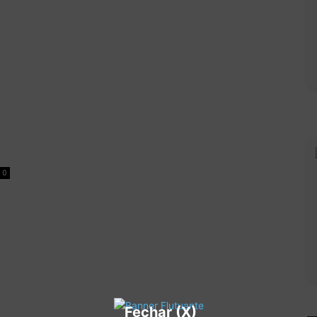
0
Fechar (X)