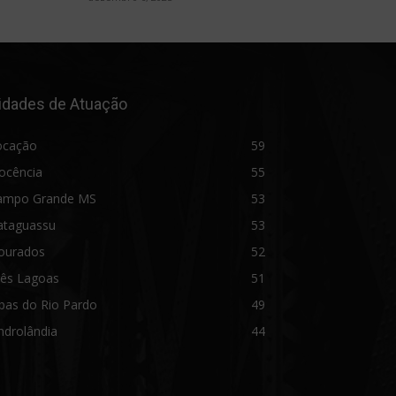
idades de Atuação
ocação
59
ocência
55
ampo Grande MS
53
ataguassu
53
ourados
52
rês Lagoas
51
bas do Rio Pardo
49
ndrolândia
44