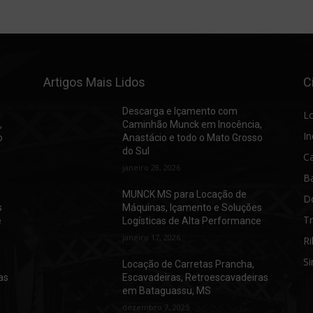
Artigos Mais Lidos
C
Descarga e Içamento com
L
,
Caminhão Munck em Inocência,
In
o
Anastácio e todo o Mato Grosso
do Sul
C
janeiro 28, 2026
B
MUNCK MS para Locação de
D
s
Máquinas, Içamento e Soluções
T
e
Logísticas de Alta Performance
janeiro 17, 2026
Ri
Si
Locação de Carretas Prancha,
as
Escavadeiras, Retroescavadeiras
em Bataguassu, MS
dezembro 7, 2025