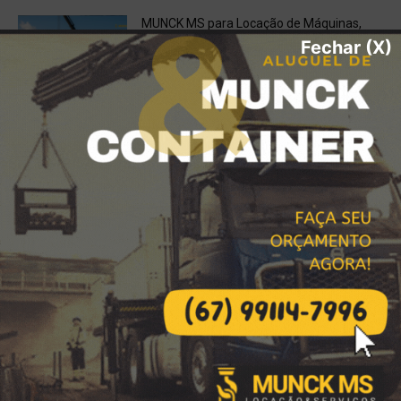
MUNCK MS para Locação de Máquinas,
Içamento e Soluções Logísticas de Alta
Fechar (X)
Performance
janeiro 17, 2026
Locação de Carretas Prancha,
Escavadeiras, Retroescavadeiras em
Bataguassu, MS
dezembro 7, 2025
Água Potável Certificada em Bataguassu
e Região? Contrate o Caminhão Pipa da
MUNCK MS!
dezembro 6, 2025
Destaques da Locação