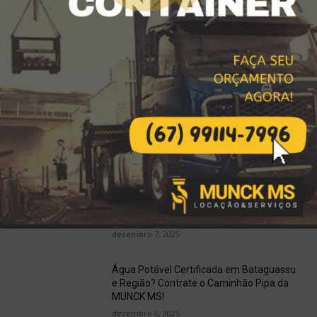
Descarga e Içamento com Caminhão
Munck em Inocência, Anastácio e todo o
Mato Grosso do Sul
janeiro 28, 2026
MUNCK MS para Locação de Máquinas,
Içamento e Soluções Logísticas de Alta
Performance
janeiro 17, 2026
Locação de Carretas Prancha,
Escavadeiras, Retroescavadeiras em
Bataguassu, MS
dezembro 7, 2025
Água Potável Certificada em Bataguassu
e Região? Contrate o Caminhão Pipa da
MUNCK MS!
dezembro 6, 2025