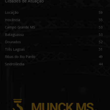
Cidades de Atuação
Locação
59
Inocência
55
Campo Grande MS
53
Bataguassu
53
Dourados
52
Três Lagoas
51
Ribas do Rio Pardo
49
Sindrolândia
44