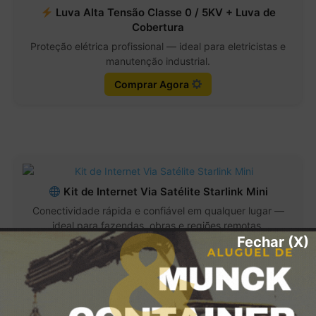
Luva Alta Tensão Classe 0 / 5KV + Luva de
Cobertura
Proteção elétrica profissional — ideal para eletricistas e
manutenção industrial.
Comprar Agora
Kit de Internet Via Satélite Starlink Mini
Conectividade rápida e confiável em qualquer lugar —
ideal para fazendas, obras e regiões remotas.
Fechar (X)
Comprar Agora
MOST READ