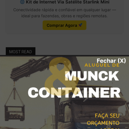
Kit de Internet Via Satélite Starlink Mini
Conectividade rápida e confiável em qualquer lugar —
ideal para fazendas, obras e regiões remotas.
Comprar Agora
MOST READ
Fechar (X)
Descarga e Içamento com Caminhão
Munck em Inocência, Anastácio e todo o
Mato Grosso do Sul
janeiro 28, 2026
MUNCK MS para Locação de Máquinas,
Içamento e Soluções Logísticas de Alta
Performance
janeiro 17, 2026