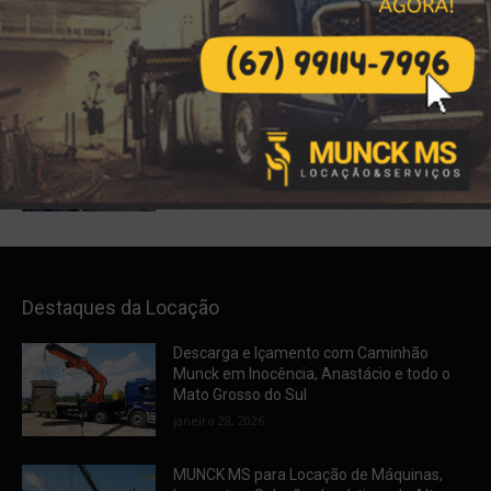
Locação de Carretas Prancha,
Escavadeiras, Retroescavadeiras em
Bataguassu, MS
dezembro 7, 2025
Água Potável Certificada em Bataguassu
e Região? Contrate o Caminhão Pipa da
MUNCK MS!
dezembro 6, 2025
Destaques da Locação
Descarga e Içamento com Caminhão
Munck em Inocência, Anastácio e todo o
Mato Grosso do Sul
janeiro 28, 2026
MUNCK MS para Locação de Máquinas,