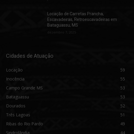
Locação de Carretas Prancha,
Escavadeiras, Retroescavadeiras em
Bataguassu, MS
dezembro 7, 2025
Cidades de Atuação
Locação
59
Inocência
55
Campo Grande MS
53
Bataguassu
53
Dourados
52
Três Lagoas
51
Ribas do Rio Pardo
49
Sindrolândia
44