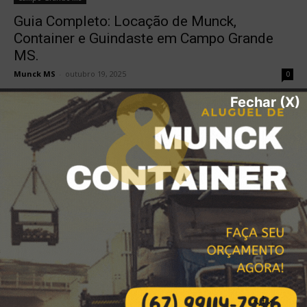
Guia Completo: Locação de Munck,
Container e Guindaste em Campo Grande
MS.
Munck MS
-
outubro 19, 2025
0
Fechar (X)
1
2
- Advertisment -