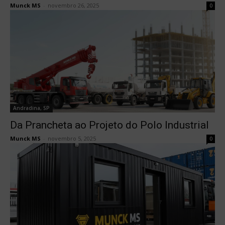
Munck MS
-
novembro 26, 2025
0
Andradina, SP
Da Prancheta ao Projeto do Polo Industrial
Munck MS
-
novembro 5, 2025
0