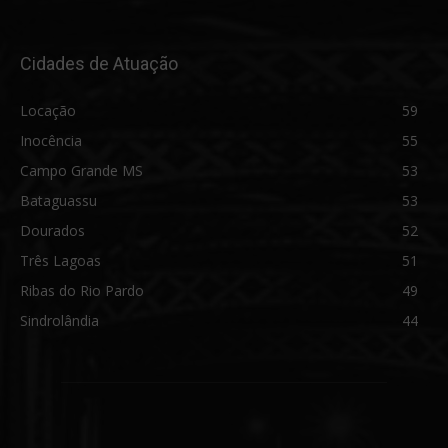
Cidades de Atuação
Locação
59
Inocência
55
Campo Grande MS
53
Bataguassu
53
Dourados
52
Três Lagoas
51
Ribas do Rio Pardo
49
Sindrolândia
44