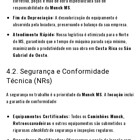
corretiva, peças e mão de obra especializada são de
responsabilidade da
Munck MS
.
Fim da Depreciação:
A desvalorização do equipamento é
absorvida pela locadora, preservando o balanço da sua empresa.
Atendimento Rápido:
Nossa logística é otimizada para o Norte
do MS, garantindo que o tempo de máquina parada seja mínimo,
maximizando a produtividade em sua obra em
Costa Rica
ou
São
Gabriel do Oeste
.
4.2. Segurança e Conformidade
Técnica (NRs)
A segurança no trabalho é a prioridade da
Munck MS
. A
locação
inclui
a garantia de conformidade:
Equipamentos Certificados:
Todos os
Caminhões Munck,
Retroescavadeiras
e outros equipamentos são submetidos a
rigorosos
checklists
de segurança e inspeções regulares.
Operadores Qualificados:
Oferecemos a opção de locação com