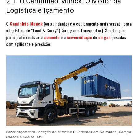
2.1. O Caminhão Munck: O Motor da
Logística e Içamento
O
Caminhão Munck
(ou guindauto) é o equipamento mais versátil para
a logística de “Load & Carry” (Carregar e Transportar). Sua função
principal é realizar o
içamento
e a
movimentação
de
cargas
pesadas
com agilidade e precisão.
Fazer orçamento Locação de Munck e Guindastes em Dourados, Campo
Grande e Região, MS