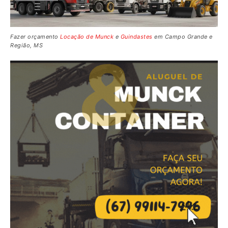
Fazer orçamento
Locação de Munck
e
Guindastes
em Campo Grande e
Região, MS