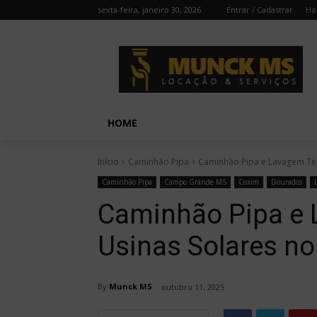
sexta-feira, janeiro 30, 2026
Entrar / Cadastrar
H
HOME
Início
Caminhão Pipa
Caminhão Pipa e Lavagem Téc
Caminhão Pipa
Campo Grande MS
Coxim
Dourados
Caminhão Pipa e 
Usinas Solares no
By
Munck MS
outubro 11, 2025