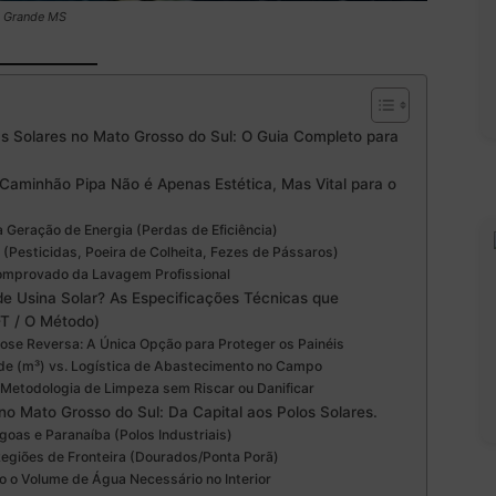
o Grande MS
 Solares no Mato Grosso do Sul: O Guia Completo para
aminhão Pipa Não é Apenas Estética, Mas Vital para o
a Geração de Energia (Perdas de Eficiência)
(Pesticidas, Poeira de Colheita, Fezes de Pássaros)
omprovado da Lavagem Profissional
e Usina Solar? As Especificações Técnicas que
-T / O Método)
se Reversa: A Única Opção para Proteger os Painéis
de (m³) vs. Logística de Abastecimento no Campo
 Metodologia de Limpeza sem Riscar ou Danificar
o Mato Grosso do Sul: Da Capital aos Polos Solares.
oas e Paranaíba (Polos Industriais)
egiões de Fronteira (Dourados/Ponta Porã)
o o Volume de Água Necessário no Interior