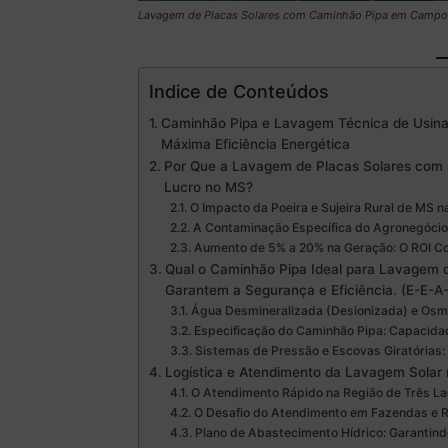
Lavagem de Placas Solares com Caminhão Pipa em Camp
Indice de Conteúdos
Caminhão Pipa e Lavagem Técnica de Usinas
Máxima Eficiência Energética
Por Que a Lavagem de Placas Solares com C
Lucro no MS?
O Impacto da Poeira e Sujeira Rural de MS n
A Contaminação Específica do Agronegócio 
Aumento de 5% a 20% na Geração: O ROI C
Qual o Caminhão Pipa Ideal para Lavagem d
Garantem a Segurança e Eficiência. (E-E-A
Água Desmineralizada (Desionizada) e Osmo
Especificação do Caminhão Pipa: Capacida
Sistemas de Pressão e Escovas Giratórias:
Logística e Atendimento da Lavagem Solar n
O Atendimento Rápido na Região de Três Lag
O Desafio do Atendimento em Fazendas e R
Plano de Abastecimento Hídrico: Garantind