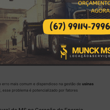
 para
lavagem de painéis fotovoltaicos
não é um custo
gatório
que garante a máxima performance e o
fazenda solar no MS. Este guia detalhado é o recurso
écnica
de forma segura, eficiente e em total
 e técnicas do estado.
acas Solares com Caminhão
a, Mas Vital para o Lucro no
 o erro mais comum e dispendioso na gestão de
usinas
, esse problema é potencializado por fatores