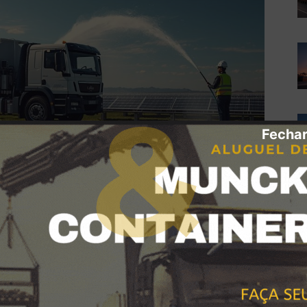
Fechar
 líderes em geração de energia solar, mas a alta
o crucial: a sujeira. A poeira, as fezes de pássaros e os
 nas
placas solares
reduzem a eficiência da sua
usina