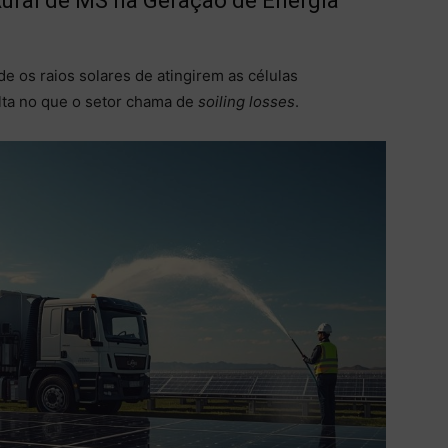
Rural de MS na Geração de Energia
 os raios solares de atingirem as células
ulta no que o setor chama de
soiling losses
.