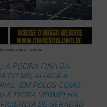
dos, Campo Grande e Região, MS
:
A POEIRA FINA DA
A DO MS, ALIADA À
RIAL (EM POLOS COMO
OU À TERRA VERMELHA,
EFICIÊNCIA DE GERAÇÃO