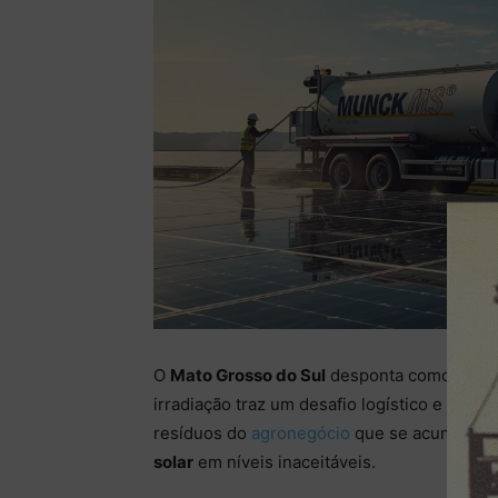
O
Mato Grosso do Sul
desponta como um dos
irradiação traz um desafio logístico e técnic
resíduos do
agronegócio
que se acumulam
solar
em níveis inaceitáveis.