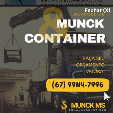
MUNCK MS para Locação de Máquinas,
Içamento e Soluções Logísticas de Alta
Fechar (X)
Performance
janeiro 17, 2026
Locação de Carretas Prancha,
Escavadeiras, Retroescavadeiras em
Bataguassu, MS
dezembro 7, 2025
Água Potável Certificada em Bataguassu
e Região? Contrate o Caminhão Pipa da
MUNCK MS!
dezembro 6, 2025
Destaques da Locação
Descarga e Içamento com Caminhão