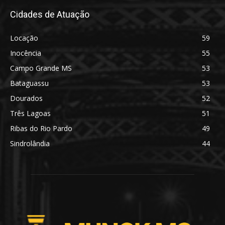
Cidades de Atuação
Locação
59
Inocência
55
Campo Grande MS
53
Bataguassu
53
Dourados
52
Três Lagoas
51
Ribas do Rio Pardo
49
Sindrolândia
44