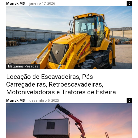
Munck MS
-
janeiro 17, 2026
0
Máquinas Pesadas
Locação de Escavadeiras, Pás-
Carregadeiras, Retroescavadeiras,
Motoniveladoras e Tratores de Esteira
Munck MS
-
dezembro 6, 2025
0