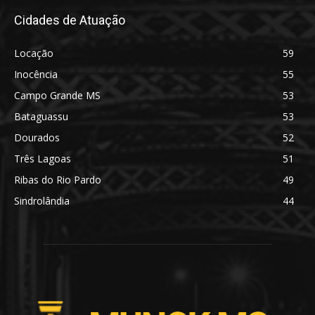
Cidades de Atuação
Locação
59
Inocência
55
Campo Grande MS
53
Bataguassu
53
Dourados
52
Três Lagoas
51
Ribas do Rio Pardo
49
Sindrolândia
44