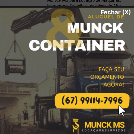
MUNCK MS para Locação de Máquinas,
Içamento e Soluções Logísticas de Alta
Fechar (X)
Performance
janeiro 17, 2026
Locação de Carretas Prancha,
Escavadeiras, Retroescavadeiras em
Bataguassu, MS
dezembro 7, 2025
Água Potável Certificada em Bataguassu
e Região? Contrate o Caminhão Pipa da
MUNCK MS!
dezembro 6, 2025
Destaques da Locação
Descarga e Içamento com Caminhão