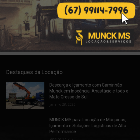
dezembro 7, 2025
Água Potável Certificada em Bataguassu
e Região? Contrate o Caminhão Pipa da
MUNCK MS!
dezembro 6, 2025
Destaques da Locação
Descarga e Içamento com Caminhão
Munck em Inocência, Anastácio e todo o
Mato Grosso do Sul
janeiro 28, 2026
MUNCK MS para Locação de Máquinas,
Içamento e Soluções Logísticas de Alta
Performance
janeiro 17, 2026