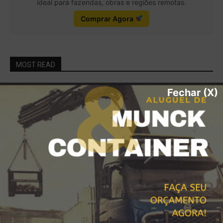
ideal para fazendas, obras e regiões remotas.
Comprar Agora
MOST READ
Descarga e Içamento com Caminhão
Fechar (X)
Munck em Inocência, Anastácio e todo o
Mato Grosso do Sul
janeiro 28, 2026
MUNCK MS para Locação de Máquinas,
Içamento e Soluções Logísticas de Alta
Performance
janeiro 17, 2026
Locação de Carretas Prancha,
Escavadeiras, Retroescavadeiras em
Bataguassu, MS