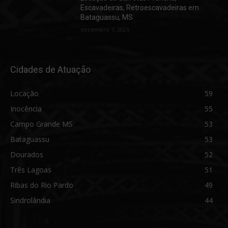
Escavadeiras, Retroescavadeiras em
Bataguassu, MS
dezembro 7, 2025
Cidades de Atuação
Locação
59
Inocência
55
Campo Grande MS
53
Bataguassu
53
Dourados
52
Três Lagoas
51
Ribas do Rio Pardo
49
Sindrolândia
44