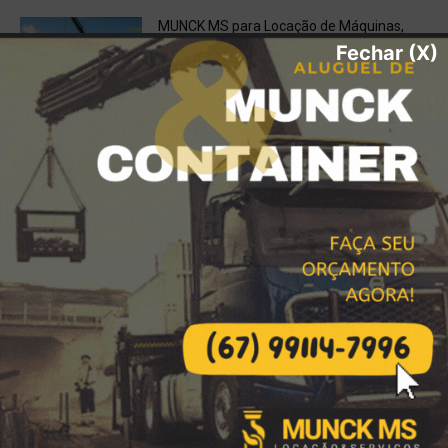
MUNCK MS para Locação de Máquinas,
Içamento e Soluções Logísticas de Alta
Fechar (X)
Performance
janeiro 17, 2026
Locação de Carretas Prancha,
Escavadeiras, Retroescavadeiras em
Bataguassu, MS
dezembro 7, 2025
Água Potável Certificada em Bataguassu
e Região? Contrate o Caminhão Pipa da
MUNCK MS!
dezembro 6, 2025
Destaques da Locação